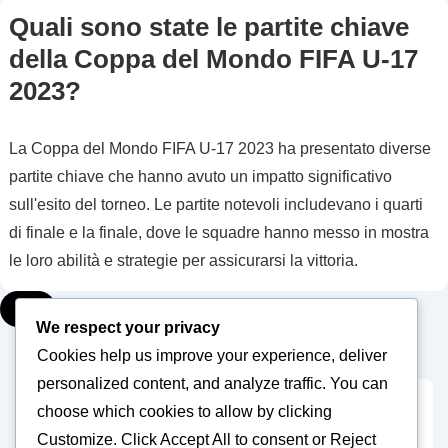
di
Quali sono state le partite chiave
mercato,
della Coppa del Mondo FIFA U-17
statistiche
2023?
di
rendimento,
interesse
La Coppa del Mondo FIFA U-17 2023 ha presentato diverse
dei
partite chiave che hanno avuto un impatto significativo
club
sull'esito del torneo. Le partite notevoli includevano i quarti
nella
di finale e la finale, dove le squadre hanno messo in mostra
Coppa
le loro abilità e strategie per assicurarsi la vittoria.
del
▾
Mondo
We respect your privacy
FIFA
Cookies help us improve your experience, deliver
U-
personalized content, and analyze traffic. You can
17
choose which cookies to allow by clicking
Posts
2023
1
2
3
…
5
Next
Customize
. Click
Accept All
to consent or
Reject