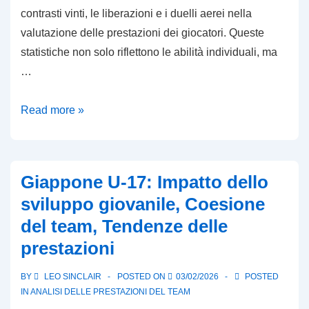
contrasti vinti, le liberazioni e i duelli aerei nella
valutazione delle prestazioni dei giocatori. Queste
statistiche non solo riflettono le abilità individuali, ma
…
Leader
Read more »
difensivi:
Contrasti
vinti,
Giappone U-17: Impatto dello
Rinvii,
sviluppo giovanile, Coesione
Duelli
del team, Tendenze delle
aerei
prestazioni
nella
Coppa
BY
LEO SINCLAIR
POSTED ON
03/02/2026
POSTED
del
IN
ANALISI DELLE PRESTAZIONI DEL TEAM
Mondo