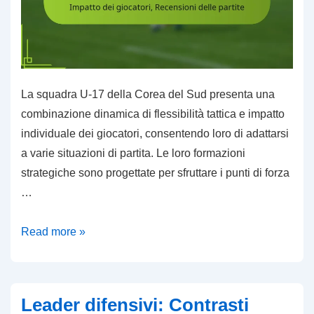
FIFA
U-
17
2023
La squadra U-17 della Corea del Sud presenta una
combinazione dinamica di flessibilità tattica e impatto
individuale dei giocatori, consentendo loro di adattarsi
a varie situazioni di partita. Le loro formazioni
strategiche sono progettate per sfruttare i punti di forza
…
Corea
Read more »
del
Sud
U-
Leader difensivi: Contrasti
17: