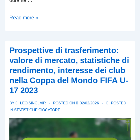
durante …
Nigeria
Read more »
U-
17:
Esecuzione
Prospettive di trasferimento:
delle
valore di mercato, statistiche di
palle
rendimento, interesse dei club
inattive,
nella Coppa del Mondo FIFA U-
Organizzazione
difensiva,
17 2023
Analisi
BY
LEO SINCLAIR
POSTED ON
02/02/2026
POSTED
della
IN
STATISTICHE GIOCATORE
partita