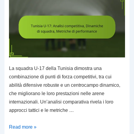
delle
partite
nella
Coppa
del
Mondo
FIFA
U-
La squadra U-17 della Tunisia dimostra una
17
combinazione di punti di forza competitivi, tra cui
2023
abilità difensive robuste e un centrocampo dinamico,
che migliorano le loro prestazioni nelle arene
internazionali. Un’analisi comparativa rivela i loro
approcci tattici e le metriche …
Tunisia
Read more »