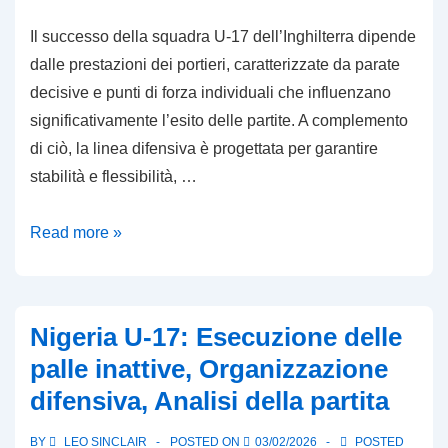
Il successo della squadra U-17 dell’Inghilterra dipende
dalle prestazioni dei portieri, caratterizzate da parate
decisive e punti di forza individuali che influenzano
significativamente l’esito delle partite. A complemento
di ciò, la linea difensiva è progettata per garantire
stabilità e flessibilità, …
Inghilterra
Read more »
U-
17:
Prestazioni
Nigeria U-17: Esecuzione delle
dei
palle inattive, Organizzazione
portieri,
difensiva, Analisi della partita
Linea
difensiva,
BY
LEO SINCLAIR
POSTED ON
03/02/2026
POSTED