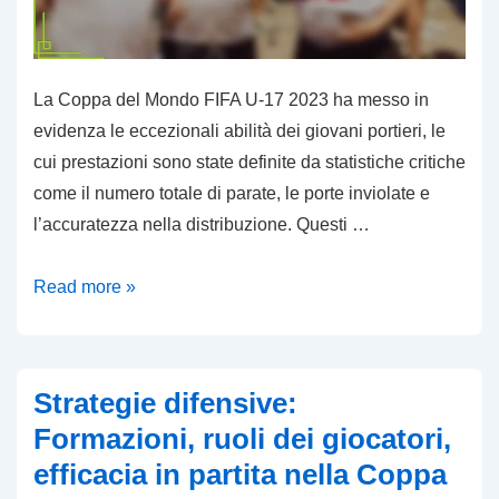
La Coppa del Mondo FIFA U-17 2023 ha messo in
evidenza le eccezionali abilità dei giovani portieri, le
cui prestazioni sono state definite da statistiche critiche
come il numero totale di parate, le porte inviolate e
l’accuratezza nella distribuzione. Questi …
Migliori
Read more »
Portieri:
Parate
effettuate,
Strategie difensive:
Reti
Formazioni, ruoli dei giocatori,
inviolate,
efficacia in partita nella Coppa
Precisione