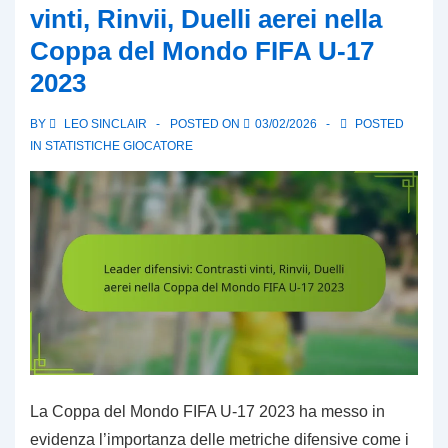
vinti, Rinvii, Duelli aerei nella
Flessibilità
Coppa del Mondo FIFA U-17
tattica,
2023
Impatto
dei
BY
LEO SINCLAIR
POSTED ON
03/02/2026
POSTED
giocatori,
IN
STATISTICHE GIOCATORE
Recensioni
delle
partite
La Coppa del Mondo FIFA U-17 2023 ha messo in
evidenza l’importanza delle metriche difensive come i