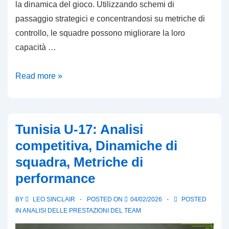
la dinamica del gioco. Utilizzando schemi di
passaggio strategici e concentrandosi su metriche di
controllo, le squadre possono migliorare la loro
capacità …
Tattiche
Read more »
Basate
sul
Possesso:
Tunisia U-17: Analisi
Metriche
competitiva, Dinamiche di
di
squadra, Metriche di
controllo,
performance
Schemi
di
BY
LEO SINCLAIR
POSTED ON
04/02/2026
POSTED
passaggio,
IN
ANALISI DELLE PRESTAZIONI DEL TEAM
Risultati