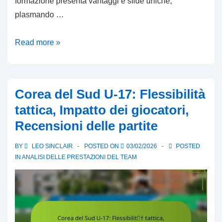
formazione presenta vantaggi e sfide uniche,
plasmando …
Strategie
Read more »
difensive:
Formazioni,
ruoli
Corea del Sud U-17: Flessibilità
dei
tattica, Impatto dei giocatori,
giocatori,
Recensioni delle partite
efficacia
in
BY
LEO SINCLAIR
POSTED ON
03/02/2026
POSTED
partita
IN
ANALISI DELLE PRESTAZIONI DEL TEAM
nella
Coppa
del
Mondo