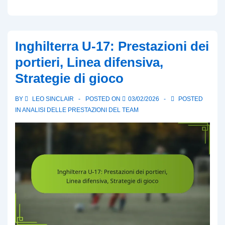
U-
17:
Impatto
Inghilterra U-17: Prestazioni dei
dello
portieri, Linea difensiva,
sviluppo
Strategie di gioco
giovanile,
Coesione
BY
LEO SINCLAIR
POSTED ON
03/02/2026
POSTED
del
IN
ANALISI DELLE PRESTAZIONI DEL TEAM
team,
Tendenze
delle
prestazioni