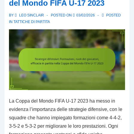
del Mondo FIFA U-17 2023
nei
passaggi
BY
LEO SINCLAIR
POSTED ON
03/02/2026
POSTED
nella
IN
TATTICHE DI PARTITA
Coppa
del
Mondo
FIFA
U-
17
2023
La Coppa del Mondo FIFA U-17 2023 ha messo in
evidenza l’importanza delle strategie difensive, con le
squadre che hanno impiegato formazioni come 4-4-2,
3-5-2 e 5-3-2 per migliorare le loro prestazioni. Ogni