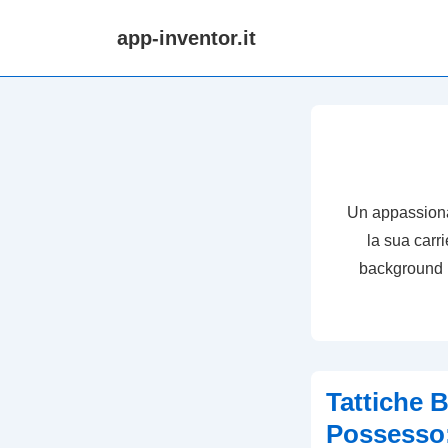
↓
app-inventor.it
Skip
to
Main
Content
Un appassionat
la sua car
background n
Tattiche B
Possesso: