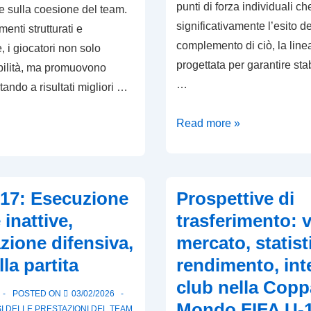
punti di forza individuali c
 e sulla coesione del team.
significativamente l’esito del
enti strutturati e
complemento di ciò, la line
 i giocatori non solo
progettata per garantire stabi
abilità, ma promuovono
…
tando a risultati migliori …
Inghilterra
Read more »
U-
17:
Prestazioni
-17: Esecuzione
Prospettive di
dei
 inattive,
trasferimento: v
portieri,
zione difensiva,
mercato, statist
Linea
difensiva,
lla partita
rendimento, int
Strategie
club nella Copp
POSTED ON
03/02/2026
di
Mondo FIFA U-1
I DELLE PRESTAZIONI DEL TEAM