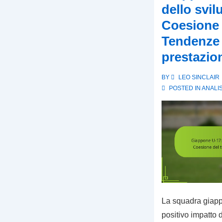
dello svil
tattica,
Coesione 
Impatto
dei
Tendenze 
giocatori,
prestazio
Recensioni
delle
BY
LEO SINCLAIR
POSTED IN
ANALIS
partite
La squadra giapp
positivo impatto 