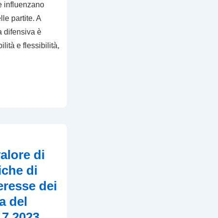
he influenzano
le partite. A
a difensiva è
lità e flessibilità,
alore di
iche di
eresse dei
a del
7 2023