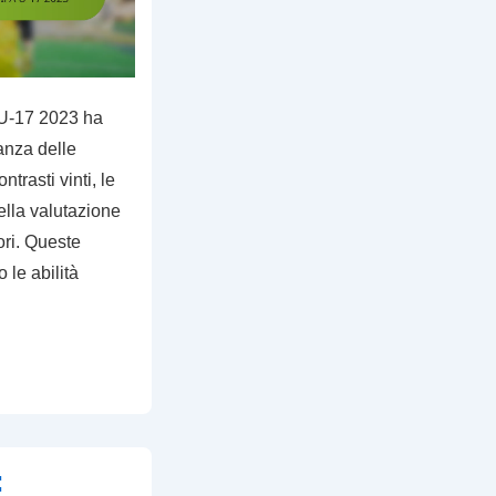
U-17 2023 ha
anza delle
trasti vinti, le
nella valutazione
ori. Queste
o le abilità
: