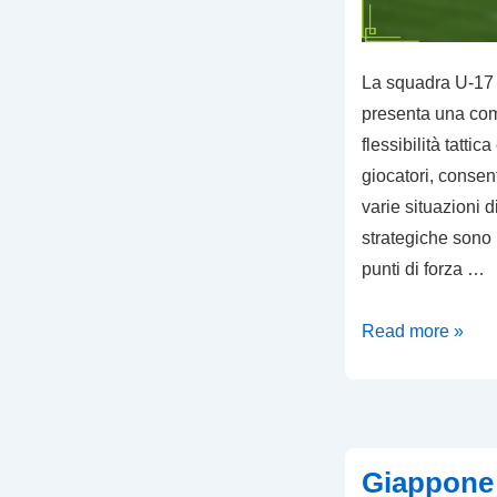
2023
La squadra U-17 
presenta una co
flessibilità tattic
giocatori, consen
varie situazioni d
strategiche sono p
punti di forza …
Corea
Read more »
del
Sud
U-
17:
Giappone 
Flessibilità