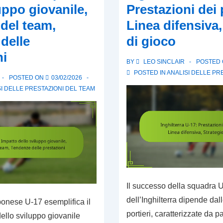
uppo giovanile,
Prestazioni dei p
Duelli
del team,
Linea difensiva,
aerei
delle
di gioco
nella
Coppa
ni
BY
LEO SINCLAIR
POSTED
del
POSTED IN
ANALISI DELLE PR
POSTED ON
03/02/2026
Mondo
I DELLE PRESTAZIONI DEL TEAM
FIFA
U-
17
2023
Il successo della squadra 
dell’Inghilterra dipende dal
onese U-17 esemplifica il
portieri, caratterizzate da p
dello sviluppo giovanile