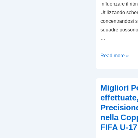
influenzare il rit
Utilizzando schem
concentrandosi su
squadre possono 
…
Tattiche
Read more »
Basate
sul
Possesso:
Migliori P
Metriche
effettuate,
di
Precision
controllo,
nella Cop
Schemi
di
FIFA U-17
passaggio,