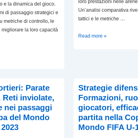
loro prestazioni nelle arene
mo e la dinamica del gioco.
Un’analisi comparativa rivel
i di passaggio strategici e
tattici e le metriche …
 metriche di controllo, le
migliorare la loro capacità
Tunisia
Read more »
U-
17:
Analisi
competitiva,
Dinamiche
ortieri: Parate
Strategie difens
di
 Reti inviolate,
Formazioni, ruol
squadra,
Metriche
e nei passaggi
giocatori, effica
di
pa del Mondo
partita nella Co
performance
 2023
Mondo FIFA U-1