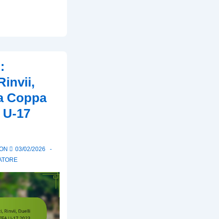
:
Rinvii,
la Coppa
 U-17
 ON
03/02/2026
CATORE