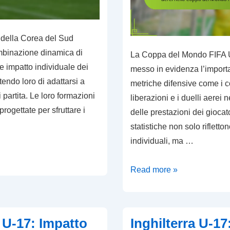
17
2023
della Corea del Sud
mbinazione dinamica di
La Coppa del Mondo FIFA 
a e impatto individuale dei
messo in evidenza l’import
tendo loro di adattarsi a
metriche difensive come i con
i partita. Le loro formazioni
liberazioni e i duelli aerei 
rogettate per sfruttare i
delle prestazioni dei giocat
statistiche non solo rifletton
individuali, ma …
Leader
Read more »
difensivi:
Contrasti
vinti,
U-17: Impatto
Inghilterra U-17
Rinvii,