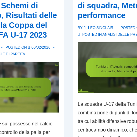
, Schemi di
di squadra, Met
 Risultati delle
performance
lla Coppa del
BY
LEO SINCLAIR
POSTED
FA U-17 2023
POSTED IN
ANALISI DELLE PR
POSTED ON
06/02/2026
HE DI PARTITA
La squadra U-17 della Tuni
combinazione di punti di for
tra cui abilità difensive rob
e sul possesso nel calcio
centrocampo dinamico, che 
controllo della palla per