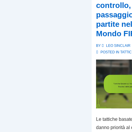
controllo
passaggio,
partite ne
Mondo FI
BY
LEO SINCLAIR
POSTED IN
TATTIC
Le tattiche basat
danno priorità al 