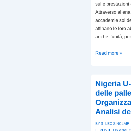
sulle prestazioni
Attraverso allenam
accademie solide,
affinano le loro 
anche l’unità, por
Giappone
Read more »
U-
17:
Impatto
Nigeria U
dello
delle palle
sviluppo
Organizza
giovanile,
Analisi de
Coesione
del
BY
LEO SINCLAIR
team,
POSTED IN
ANALIS