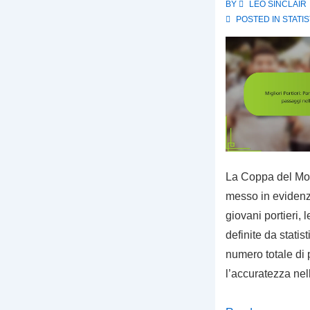
BY
LEO SINCLAIR
Risultati
POSTED IN
STATI
delle
partite
nella
Coppa
del
Mondo
FIFA
U-
La Coppa del Mo
17
messo in evidenza
2023
giovani portieri, 
definite da statis
numero totale di p
l’accuratezza nel