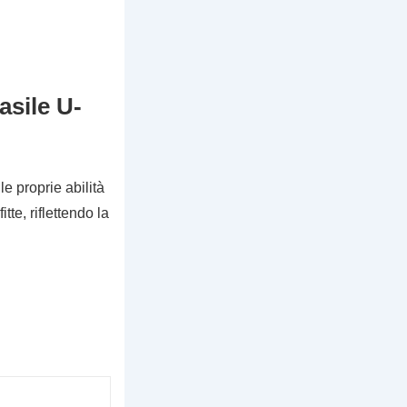
rasile U-
e proprie abilità
tte, riflettendo la