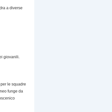
adra a diverse
i giovanili.
 per le squadre
rneo funge da
coscenico