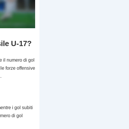
sile U-17?
e il numero di gol
lle forze offensive
.
entre i gol subiti
umero di gol