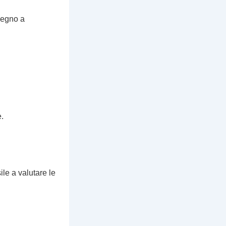
pegno a
.
le a valutare le