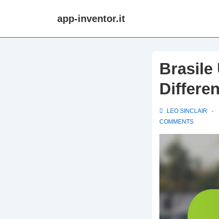
↓
app-inventor.it
Skip
to
Main
Content
Brasile 
Differen
LEO SINCLAIR
COMMENTS