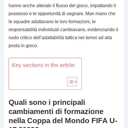
hanno anche alterato il flusso del gioco, impattando il
possesso e le opportunità di segnare. Man mano che
le squadre adattavano le loro formazioni, le
responsabilità individuali cambiavano, evidenziando il
ruolo critico dell’adattabilità tattica nei tornei ad alta
posta in gioco.
Key sections in the article:
Quali sono i principali
cambiamenti di formazione
nella Coppa del Mondo FIFA U-