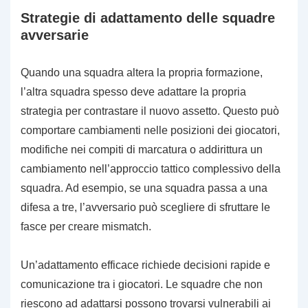
Strategie di adattamento delle squadre
avversarie
Quando una squadra altera la propria formazione,
l’altra squadra spesso deve adattare la propria
strategia per contrastare il nuovo assetto. Questo può
comportare cambiamenti nelle posizioni dei giocatori,
modifiche nei compiti di marcatura o addirittura un
cambiamento nell’approccio tattico complessivo della
squadra. Ad esempio, se una squadra passa a una
difesa a tre, l’avversario può scegliere di sfruttare le
fasce per creare mismatch.
Un’adattamento efficace richiede decisioni rapide e
comunicazione tra i giocatori. Le squadre che non
riescono ad adattarsi possono trovarsi vulnerabili ai