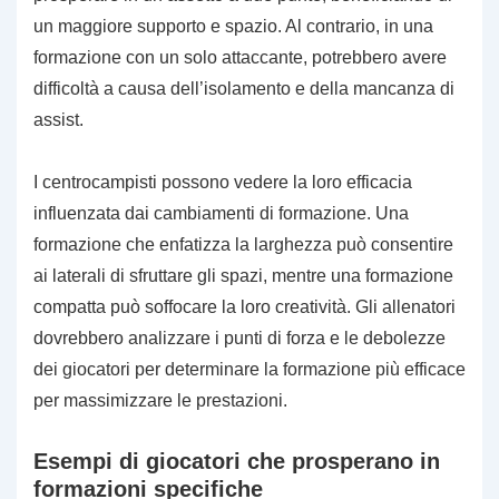
un maggiore supporto e spazio. Al contrario, in una
formazione con un solo attaccante, potrebbero avere
difficoltà a causa dell’isolamento e della mancanza di
assist.
I centrocampisti possono vedere la loro efficacia
influenzata dai cambiamenti di formazione. Una
formazione che enfatizza la larghezza può consentire
ai laterali di sfruttare gli spazi, mentre una formazione
compatta può soffocare la loro creatività. Gli allenatori
dovrebbero analizzare i punti di forza e le debolezze
dei giocatori per determinare la formazione più efficace
per massimizzare le prestazioni.
Esempi di giocatori che prosperano in
formazioni specifiche