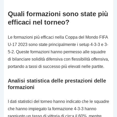
Quali formazioni sono state più
efficaci nel torneo?
Le formazioni più efficaci nella Coppa del Mondo FIFA
U-17 2023 sono state principalmente i setup 4-3-3 e 3-
5-2. Queste formazioni hanno permesso alle squadre
di bilanciare solidità difensiva con flessibilità offensiva,
portando a tassi di successo più elevati nelle partite.
Analisi statistica delle prestazioni delle
formazioni
I dati statistici del torneo hanno indicato che le squadre
che hanno impiegato la formazione 4-3-3 hanno
raggiunto un tasso di vittoria di circa il 60%, mentre