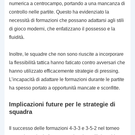
numerica a centrocampo, portando a una mancanza di
controllo nelle partite. Questo ha evidenziato la
necessità di formazioni che possano adattarsi agli stili
di gioco moderni, che enfatizzano il possesso e la
fluidità.
Inoltre, le squadre che non sono riuscite a incorporare
la flessibilità tattica hanno faticato contro avversari che
hanno utilizzato efficacemente strategie di pressing.
L’incapacità di adattare le formazioni durante le partite
ha spesso portato a opportunità mancate e sconfitte.
Implicazioni future per le strategie di
squadra
Il successo delle formazioni 4-3-3 e 3-5-2 nel torneo