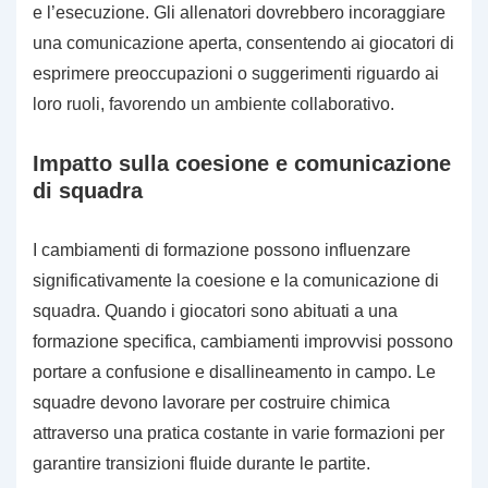
e l’esecuzione. Gli allenatori dovrebbero incoraggiare
una comunicazione aperta, consentendo ai giocatori di
esprimere preoccupazioni o suggerimenti riguardo ai
loro ruoli, favorendo un ambiente collaborativo.
Impatto sulla coesione e comunicazione
di squadra
I cambiamenti di formazione possono influenzare
significativamente la coesione e la comunicazione di
squadra. Quando i giocatori sono abituati a una
formazione specifica, cambiamenti improvvisi possono
portare a confusione e disallineamento in campo. Le
squadre devono lavorare per costruire chimica
attraverso una pratica costante in varie formazioni per
garantire transizioni fluide durante le partite.