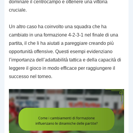
dominare il centrocampo e ottenere una vittoria
cruciale.
Un altro caso ha coinvolto una squadra che ha
cambiato in una formazione 4-2-3-1 nel finale di una
partita, il che li ha aiutati a pareggiare creando più
opportunità offensive. Questi esempi evidenziano
l’importanza dell’adattabilità tattica e della capacità di
leggere il gioco in modo efficace per raggiungere il
successo nel torneo.