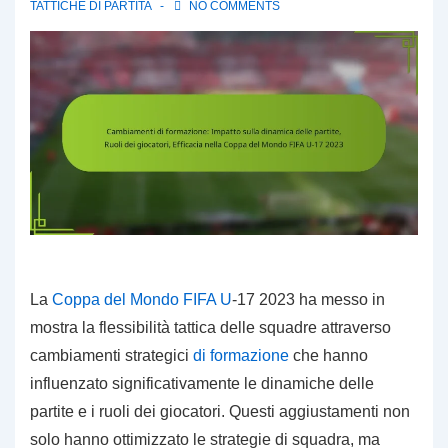
TATTICHE DI PARTITA
NO COMMENTS
La
Coppa del Mondo FIFA U
-17 2023 ha messo in
mostra la flessibilità tattica delle squadre attraverso
cambiamenti strategici
di formazione
che hanno
influenzato significativamente le dinamiche delle
partite e i ruoli dei giocatori. Questi aggiustamenti non
solo hanno ottimizzato le strategie di squadra, ma