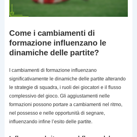
Come i cambiamenti di
formazione influenzano le
dinamiche delle partite?
I cambiamenti di formazione influenzano
significativamente le dinamiche delle partite alterando
le strategie di squadra, i ruoli dei giocatori e il flusso
complessivo del gioco. Gli aggiustamenti nelle
formazioni possono portare a cambiamenti nel ritmo,
nel possesso e nelle opportunità di segnare,
influenzando infine l’esito delle partite.