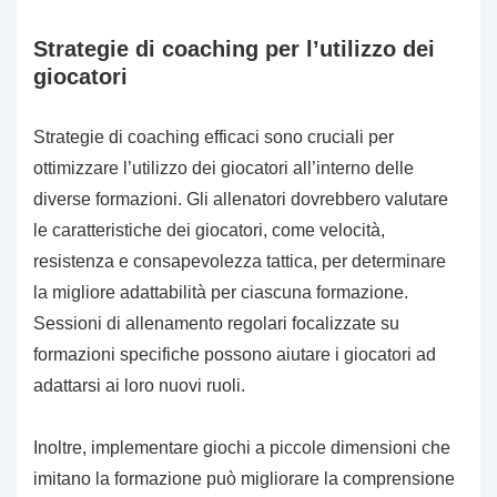
Strategie di coaching per l’utilizzo dei
giocatori
Strategie di coaching efficaci sono cruciali per
ottimizzare l’utilizzo dei giocatori all’interno delle
diverse formazioni. Gli allenatori dovrebbero valutare
le caratteristiche dei giocatori, come velocità,
resistenza e consapevolezza tattica, per determinare
la migliore adattabilità per ciascuna formazione.
Sessioni di allenamento regolari focalizzate su
formazioni specifiche possono aiutare i giocatori ad
adattarsi ai loro nuovi ruoli.
Inoltre, implementare giochi a piccole dimensioni che
imitano la formazione può migliorare la comprensione