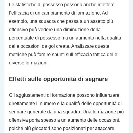
Le statistiche di possesso possono anche riflettere
l’efficacia di un cambiamento di formazione. Ad
esempio, una squadra che passa a un assetto più
offensivo può vedere una diminuzione della
percentuale di possesso ma un aumento nella qualità
delle occasioni da gol create. Analizzare queste
metriche può fornire spunti sull’efficacia tattica delle
diverse formazioni.
Effetti sulle opportunità di segnare
Gli aggiustamenti di formazione possono influenzare
direttamente il numero e la qualità delle opportunità di
segnare generate da una squadra. Una formazione più
offensiva porta spesso a un aumento delle occasioni,
poiché più giocatori sono posizionati per attaccare.