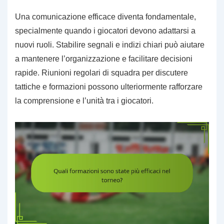
Una comunicazione efficace diventa fondamentale,
specialmente quando i giocatori devono adattarsi a
nuovi ruoli. Stabilire segnali e indizi chiari può aiutare
a mantenere l’organizzazione e facilitare decisioni
rapide. Riunioni regolari di squadra per discutere
tattiche e formazioni possono ulteriormente rafforzare
la comprensione e l’unità tra i giocatori.