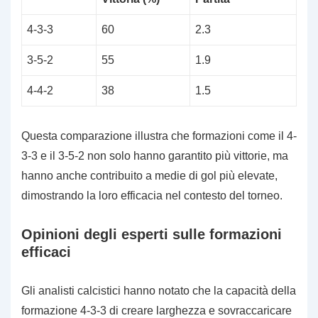
4-3-3
60
2.3
3-5-2
55
1.9
4-4-2
38
1.5
Questa comparazione illustra che formazioni come il 4-
3-3 e il 3-5-2 non solo hanno garantito più vittorie, ma
hanno anche contribuito a medie di gol più elevate,
dimostrando la loro efficacia nel contesto del torneo.
Opinioni degli esperti sulle formazioni
efficaci
Gli analisti calcistici hanno notato che la capacità della
formazione 4-3-3 di creare larghezza e sovraccaricare