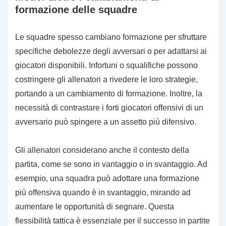
formazione delle squadre
Le squadre spesso cambiano formazione per sfruttare
specifiche debolezze degli avversari o per adattarsi ai
giocatori disponibili. Infortuni o squalifiche possono
costringere gli allenatori a rivedere le loro strategie,
portando a un cambiamento di formazione. Inoltre, la
necessità di contrastare i forti giocatori offensivi di un
avversario può spingere a un assetto più difensivo.
Gli allenatori considerano anche il contesto della
partita, come se sono in vantaggio o in svantaggio. Ad
esempio, una squadra può adottare una formazione
più offensiva quando è in svantaggio, mirando ad
aumentare le opportunità di segnare. Questa
flessibilità tattica è essenziale per il successo in partite