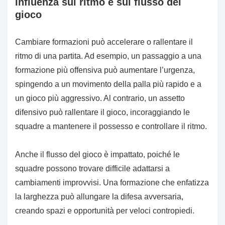
Influenza sul ritmo e sul flusso del
gioco
Cambiare formazioni può accelerare o rallentare il
ritmo di una partita. Ad esempio, un passaggio a una
formazione più offensiva può aumentare l’urgenza,
spingendo a un movimento della palla più rapido e a
un gioco più aggressivo. Al contrario, un assetto
difensivo può rallentare il gioco, incoraggiando le
squadre a mantenere il possesso e controllare il ritmo.
Anche il flusso del gioco è impattato, poiché le
squadre possono trovare difficile adattarsi a
cambiamenti improvvisi. Una formazione che enfatizza
la larghezza può allungare la difesa avversaria,
creando spazi e opportunità per veloci contropiedi.