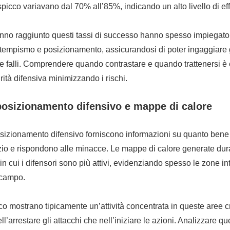
 spicco variavano dal 70% all’85%, indicando un alto livello di eff
hanno raggiunto questi tassi di successo hanno spesso impiegat
tempismo e posizionamento, assicurandosi di poter ingaggiare g
 falli. Comprendere quando contrastare e quando trattenersi è 
rità difensiva minimizzando i rischi.
posizionamento difensivo e mappe di calore
izionamento difensivo forniscono informazioni su quanto bene i
io e rispondono alle minacce. Le mappe di calore generate duran
 in cui i difensori sono più attivi, evidenziando spesso le zone in
ocampo.
icco mostrano tipicamente un’attività concentrata in queste aree c
nell’arrestare gli attacchi che nell’iniziare le azioni. Analizzare 