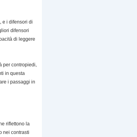
e i difensori di
iori difensori
pacità di leggere
à per contropiedi,
nti in questa
are i passaggi in
he riflettono la
o nei contrasti