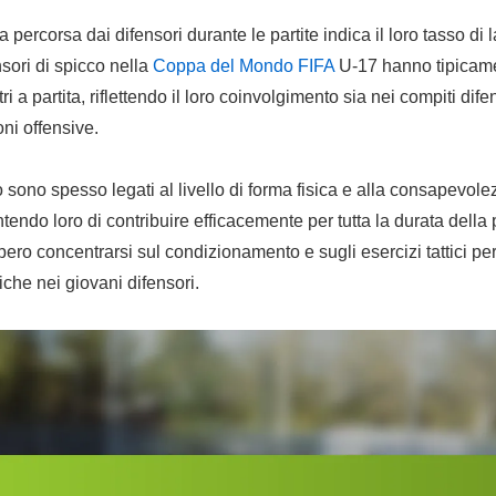
percorsa dai difensori durante le partite indica il loro tasso di l
nsori di spicco nella
Coppa del Mondo FIFA
U-17 hanno tipicamen
ri a partita, riflettendo il loro coinvolgimento sia nei compiti dife
oni offensive.
ro sono spesso legati al livello di forma fisica e alla consapevolez
endo loro di contribuire efficacemente per tutta la durata della p
bero concentrarsi sul condizionamento e sugli esercizi tattici pe
iche nei giovani difensori.