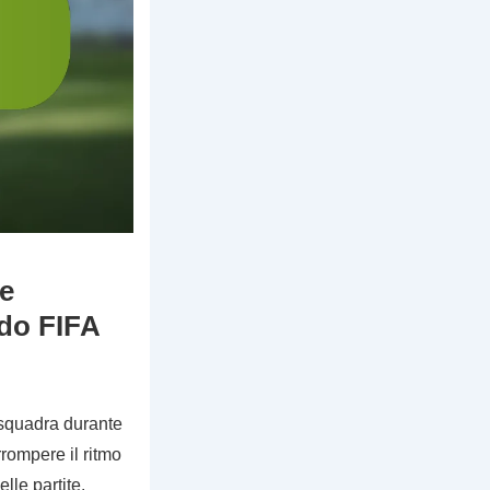
le
ndo FIFA
a squadra durante
rompere il ritmo
lle partite.