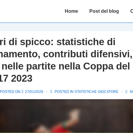
Main
Home
Post del blog
C
Navigation
i di spicco: statistiche di
namento, contributi difensivi,
 nelle partite nella Coppa de
17 2023
POSTED ON
27/01/2026
POSTED IN
STATISTICHE GIOCATORE
N