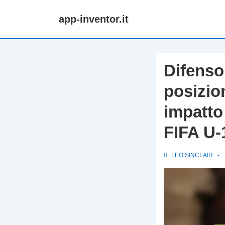
↓
app-inventor.it
Skip
to
Main
Content
Difensor
posizio
impatto
FIFA U-
LEO SINCLAIR