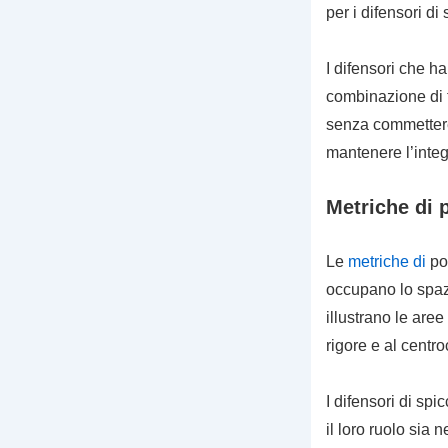
per i difensori di
I difensori che 
combinazione di 
senza commettere
mantenere l’integ
Metriche di 
Le
metriche di
pos
occupano lo spaz
illustrano le aree
rigore e al centr
I difensori di sp
il loro ruolo sia 