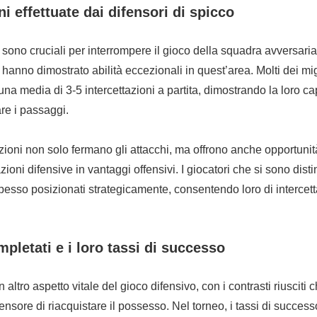
ni effettuate dai difensori di spicco
 sono cruciali per interrompere il gioco della squadra avversaria, 
hanno dimostrato abilità eccezionali in quest’area. Molti dei migl
una media di 3-5 intercettazioni a partita, dimostrando la loro ca
are i passaggi.
zioni non solo fermano gli attacchi, ma offrono anche opportunit
ioni difensive in vantaggi offensivi. I giocatori che si sono disti
pesso posizionati strategicamente, consentendo loro di intercett
pletati e i loro tassi di successo
 altro aspetto vitale del gioco difensivo, con i contrasti riusciti c
ensore di riacquistare il possesso. Nel torneo, i tassi di success