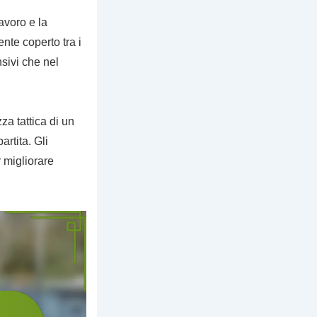
avoro e la
te coperto tra i
nsivi che nel
za tattica di un
artita. Gli
r migliorare