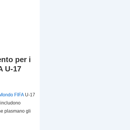
nto per i
A U-17
 Mondo FIFA
U-17
e includono
che plasmano gli