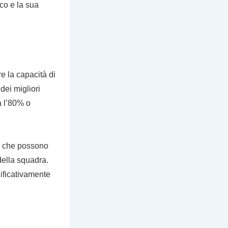
oco e la sua
e la capacità di
dei migliori
a l’80% o
ori che possono
della squadra.
nificativamente