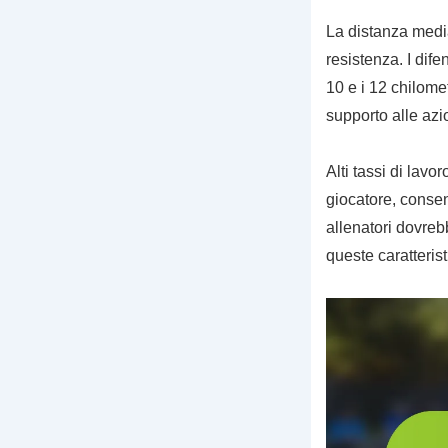
La distanza media 
resistenza. I dife
10 e i 12 chilomet
supporto alle azi
Alti tassi di lavo
giocatore, consent
allenatori dovreb
queste caratterist