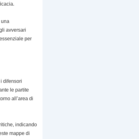
icacia.
o una
li avversari
essenziale per
 difensori
te le partite
torno all’area di
ritiche, indicando
queste mappe di