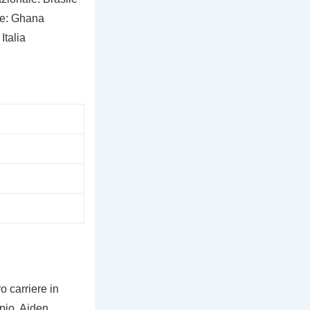
le: Ghana
Italia
o carriere in
pio, Aiden