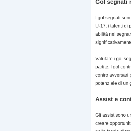
Gol segnati 
I gol segnati sono
U-17, i talenti di
abilità nel segna
significativament
Valutare i gol se
partite. I gol co
contro avversari p
potenziale di un 
Assist e cont
Gli assist sono un
creare opportunit