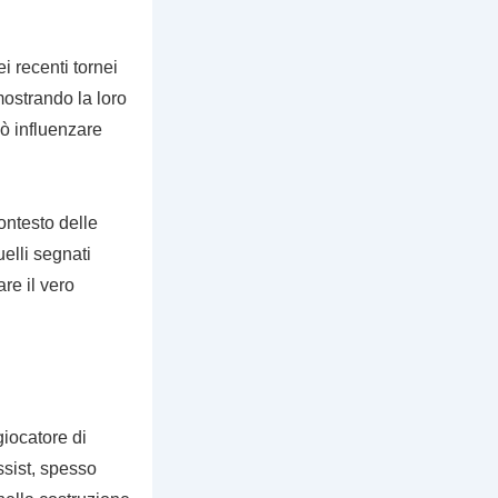
i recenti tornei
mostrando la loro
ò influenzare
ontesto delle
elli segnati
are il vero
giocatore di
ssist, spesso