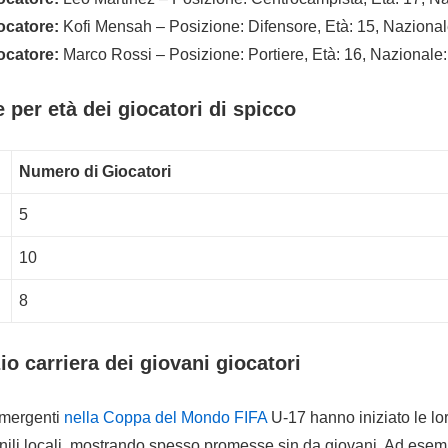
ocatore:
Kofi Mensah – Posizione: Difensore, Età: 15, Naziona
ocatore:
Marco Rossi – Posizione: Portiere, Età: 16, Nazionale: 
 per età dei giocatori di spicco
Numero di Giocatori
5
10
8
zio carriera dei giovani giocatori
 emergenti
nella Coppa del Mondo FIFA
U-17 hanno iniziato le lor
ili locali, mostrando spesso promesse sin da giovani. Ad esem