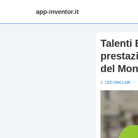
↓
app-inventor.it
Skip
to
Main
Content
Talenti 
prestaz
del Mon
LEO SINCLAIR