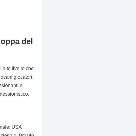
 Coppa del
alto livello che
iovani giocatori,
ssionanti e
ofessionistico.
onale: USA
zionale: Brasile