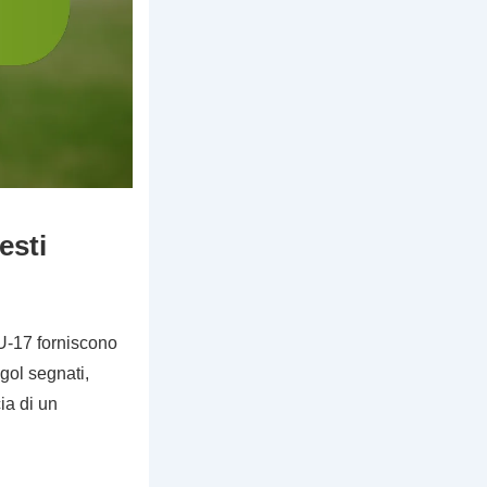
esti
 U-17 forniscono
gol segnati,
cia di un