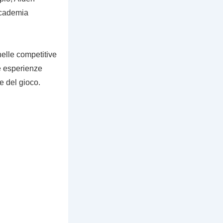
accademia
nelle competitive
te esperienze
e del gioco.