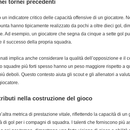
nei tornei precedenti
 un indicatore critico delle capacità offensive di un giocatore. Ne
 punta hanno tipicamente realizzato da pochi a oltre dieci gol, di
re. Ad esempio, un giocatore che segna da cinque a sette gol pu
e il successo della propria squadra.
gnati implica anche considerare la qualità dell’opposizione e il c
ntro squadre più forti spesso hanno un peso maggiore rispetto a qu
iù deboli. Questo contesto aiuta gli scout e gli allenatori a valut
giocatore.
ributi nella costruzione del gioco
’altra metrica di prestazione vitale, riflettendo la capacità di un 
à di gol per i compagni di squadra. I talenti che forniscono più a